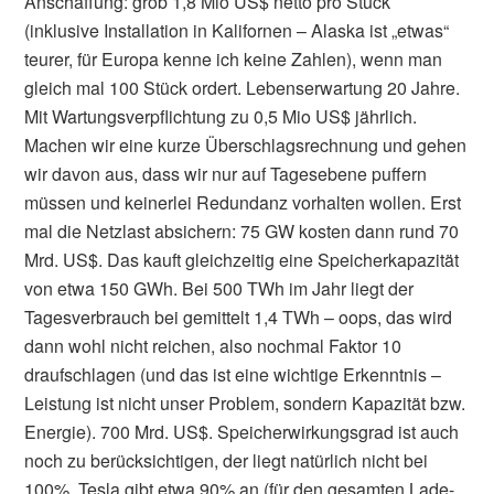
Anschaffung: grob 1,8 Mio US$ netto pro Stück
(inklusive Installation in Kalifornen – Alaska ist „etwas“
teurer, für Europa kenne ich keine Zahlen), wenn man
gleich mal 100 Stück ordert. Lebenserwartung 20 Jahre.
Mit Wartungsverpflichtung zu 0,5 Mio US$ jährlich.
Machen wir eine kurze Überschlagsrechnung und gehen
wir davon aus, dass wir nur auf Tagesebene puffern
müssen und keinerlei Redundanz vorhalten wollen. Erst
mal die Netzlast absichern: 75 GW kosten dann rund 70
Mrd. US$. Das kauft gleichzeitig eine Speicherkapazität
von etwa 150 GWh. Bei 500 TWh im Jahr liegt der
Tagesverbrauch bei gemittelt 1,4 TWh – oops, das wird
dann wohl nicht reichen, also nochmal Faktor 10
draufschlagen (und das ist eine wichtige Erkenntnis –
Leistung ist nicht unser Problem, sondern Kapazität bzw.
Energie). 700 Mrd. US$. Speicherwirkungsgrad ist auch
noch zu berücksichtigen, der liegt natürlich nicht bei
100%, Tesla gibt etwa 90% an (für den gesamten Lade-