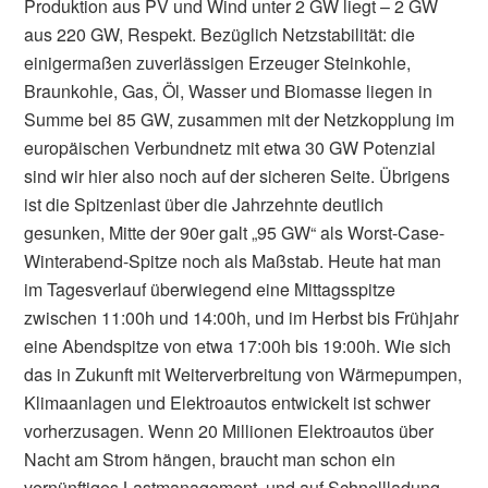
Produktion aus PV und Wind unter 2 GW liegt – 2 GW
aus 220 GW, Respekt. Bezüglich Netzstabilität: die
einigermaßen zuverlässigen Erzeuger Steinkohle,
Braunkohle, Gas, Öl, Wasser und Biomasse liegen in
Summe bei 85 GW, zusammen mit der Netzkopplung im
europäischen Verbundnetz mit etwa 30 GW Potenzial
sind wir hier also noch auf der sicheren Seite. Übrigens
ist die Spitzenlast über die Jahrzehnte deutlich
gesunken, Mitte der 90er galt „95 GW“ als Worst-Case-
Winterabend-Spitze noch als Maßstab. Heute hat man
im Tagesverlauf überwiegend eine Mittagsspitze
zwischen 11:00h und 14:00h, und im Herbst bis Frühjahr
eine Abendspitze von etwa 17:00h bis 19:00h. Wie sich
das in Zukunft mit Weiterverbreitung von Wärmepumpen,
Klimaanlagen und Elektroautos entwickelt ist schwer
vorherzusagen. Wenn 20 Millionen Elektroautos über
Nacht am Strom hängen, braucht man schon ein
vernünftiges Lastmanagement, und auf Schnellladung