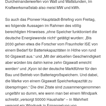
Durcheinanderwerfen von Watt und Wattstunden, im
Kraftwerksmaßstab also meist MW und kWh.
So auch das Pioneer Hauptstadt-Briefing vom Freitag,
wo folgende Aussagen im Rahmen des völlig
berechtigten Hinweises „ohne Speicher funktioniert die
deutsche Energiewende nicht“ getätigt wurden: „Bis
2030 gehen etwa die Forscher vom Fraunhofer ISE von
einem Bedarf für Batteriekapazitäten in Höhe von rund
50 Gigawatt aus.“ und „Mit der aktuellen Geschwindigkeit
aber würden bis dahin keine zehn Gigawatt erreicht
werden“ und „Kyon ist der deutsche Marktführer für den
Bau und Betrieb von Batteriegroßspeichern. Und dabei,
die Marke von einem Gigawatt Speicherkapazität zu
überspringen.“ Die drei Zitate sind zusammengenommen
ungefähr so dumm, wie wenn man bei einem Windpark
schreibt „versorgt 50000 Haushalte“ – in Wahrheit
versorgt ein Windpark in Ermangelung von