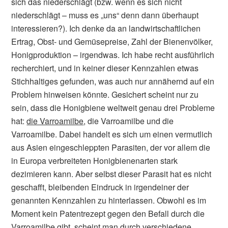
sich das niederschlägt (bzw. wenn es sich nicht
niederschlägt – muss es „uns“ denn dann überhaupt
interessieren?). Ich denke da an landwirtschaftlichen
Ertrag, Obst- und Gemüsepreise, Zahl der Bienenvölker,
Honigproduktion – irgendwas. Ich habe recht ausführlich
recherchiert, und in keiner dieser Kennzahlen etwas
Stichhaltiges gefunden, was auch nur annähernd auf ein
Problem hinweisen könnte. Gesichert scheint nur zu
sein, dass die Honigbiene weltweit genau drei Probleme
hat:
die Varroamilbe
, die Varroamilbe und die
Varroamilbe. Dabei handelt es sich um einen vermutlich
aus Asien eingeschleppten Parasiten, der vor allem die
in Europa verbreiteten Honigbienenarten stark
dezimieren kann. Aber selbst dieser Parasit hat es nicht
geschafft, bleibenden Eindruck in irgendeiner der
genannten Kennzahlen zu hinterlassen. Obwohl es im
Moment kein Patentrezept gegen den Befall durch die
Varroamilbe gibt, scheint man durch verschiedene