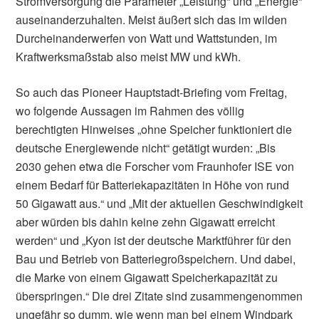
Stromversorgung die Parameter „Leistung“ und „Energie“
auseinanderzuhalten. Meist äußert sich das im wilden
Durcheinanderwerfen von Watt und Wattstunden, im
Kraftwerksmaßstab also meist MW und kWh.
So auch das Pioneer Hauptstadt-Briefing vom Freitag,
wo folgende Aussagen im Rahmen des völlig
berechtigten Hinweises „ohne Speicher funktioniert die
deutsche Energiewende nicht“ getätigt wurden: „Bis
2030 gehen etwa die Forscher vom Fraunhofer ISE von
einem Bedarf für Batteriekapazitäten in Höhe von rund
50 Gigawatt aus.“ und „Mit der aktuellen Geschwindigkeit
aber würden bis dahin keine zehn Gigawatt erreicht
werden“ und „Kyon ist der deutsche Marktführer für den
Bau und Betrieb von Batteriegroßspeichern. Und dabei,
die Marke von einem Gigawatt Speicherkapazität zu
überspringen.“ Die drei Zitate sind zusammengenommen
ungefähr so dumm, wie wenn man bei einem Windpark