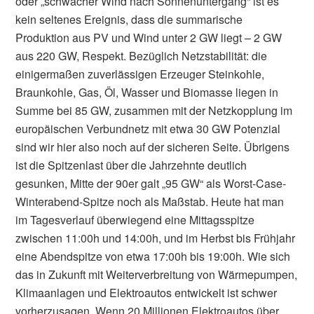
oder „schwacher Wind nach Sonnenuntergang“ ist es
kein seltenes Ereignis, dass die summarische
Produktion aus PV und Wind unter 2 GW liegt – 2 GW
aus 220 GW, Respekt. Bezüglich Netzstabilität: die
einigermaßen zuverlässigen Erzeuger Steinkohle,
Braunkohle, Gas, Öl, Wasser und Biomasse liegen in
Summe bei 85 GW, zusammen mit der Netzkopplung im
europäischen Verbundnetz mit etwa 30 GW Potenzial
sind wir hier also noch auf der sicheren Seite. Übrigens
ist die Spitzenlast über die Jahrzehnte deutlich
gesunken, Mitte der 90er galt „95 GW“ als Worst-Case-
Winterabend-Spitze noch als Maßstab. Heute hat man
im Tagesverlauf überwiegend eine Mittagsspitze
zwischen 11:00h und 14:00h, und im Herbst bis Frühjahr
eine Abendspitze von etwa 17:00h bis 19:00h. Wie sich
das in Zukunft mit Weiterverbreitung von Wärmepumpen,
Klimaanlagen und Elektroautos entwickelt ist schwer
vorherzusagen. Wenn 20 Millionen Elektroautos über