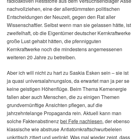
radioaktiven Reststoffe aus dem Versuchsendlager Asse
nachvollziehen, eine der allerdümmsten politischen
Entscheidungen der Neuzeit, gegen den Rat aller
Wissenschaftler. Selbst wenn man sie gelassen hätte, ist
zweifelhaft, ob die Eigentümer deutscher Kernkraftwerke
große Lust gehabt hätten, die pfennigguten
Kernkraftwerke noch die mindestens angemessenen
weiteren 20 Jahre zu betreiben.
Aber ich will nicht zu hart zu Saskia Esken sein – sie ist
ja quasi universalahnungslos, da erwartet man ja per se
keine geistigen Höhenflüge. Beim Thema Kernenergie
fallen aber auch Menschen, die zu einigen Themen
grundvernünftige Ansichten pflegen, auf die
jahrzehntelange Propaganda rein. Aktuell kann man
solche Faktenabstinenz
bei Fefe nachlesen
, der ebenso
klassische wie abstruse Antiatomkraftschwurbeleien
unkritisch zitiert und verlinkt. Was mal wieder zeigt, dass