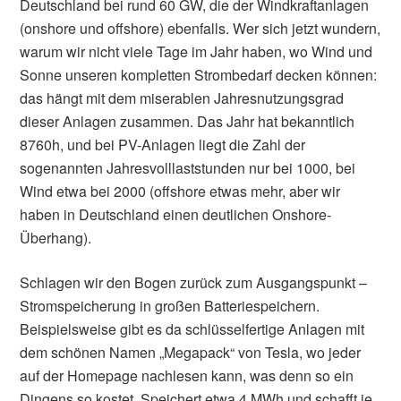
Deutschland bei rund 60 GW, die der Windkraftanlagen
(onshore und offshore) ebenfalls. Wer sich jetzt wundern,
warum wir nicht viele Tage im Jahr haben, wo Wind und
Sonne unseren kompletten Strombedarf decken können:
das hängt mit dem miserablen Jahresnutzungsgrad
dieser Anlagen zusammen. Das Jahr hat bekanntlich
8760h, und bei PV-Anlagen liegt die Zahl der
sogenannten Jahresvolllaststunden nur bei 1000, bei
Wind etwa bei 2000 (offshore etwas mehr, aber wir
haben in Deutschland einen deutlichen Onshore-
Überhang).
Schlagen wir den Bogen zurück zum Ausgangspunkt –
Stromspeicherung in großen Batteriespeichern.
Beispielsweise gibt es da schlüsselfertige Anlagen mit
dem schönen Namen „Megapack“ von Tesla, wo jeder
auf der Homepage nachlesen kann, was denn so ein
Dingens so kostet. Speichert etwa 4 MWh und schafft je