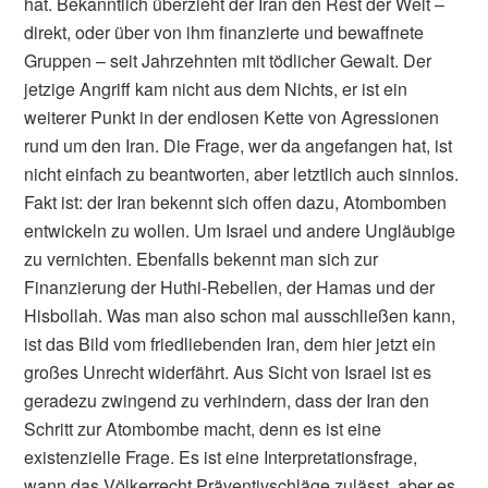
hat. Bekanntlich überzieht der Iran den Rest der Welt –
direkt, oder über von ihm finanzierte und bewaffnete
Gruppen – seit Jahrzehnten mit tödlicher Gewalt. Der
jetzige Angriff kam nicht aus dem Nichts, er ist ein
weiterer Punkt in der endlosen Kette von Agressionen
rund um den Iran. Die Frage, wer da angefangen hat, ist
nicht einfach zu beantworten, aber letztlich auch sinnlos.
Fakt ist: der Iran bekennt sich offen dazu, Atombomben
entwickeln zu wollen. Um Israel und andere Ungläubige
zu vernichten. Ebenfalls bekennt man sich zur
Finanzierung der Huthi-Rebellen, der Hamas und der
Hisbollah. Was man also schon mal ausschließen kann,
ist das Bild vom friedliebenden Iran, dem hier jetzt ein
großes Unrecht widerfährt. Aus Sicht von Israel ist es
geradezu zwingend zu verhindern, dass der Iran den
Schritt zur Atombombe macht, denn es ist eine
existenzielle Frage. Es ist eine Interpretationsfrage,
wann das Völkerrecht Präventivschläge zulässt, aber es