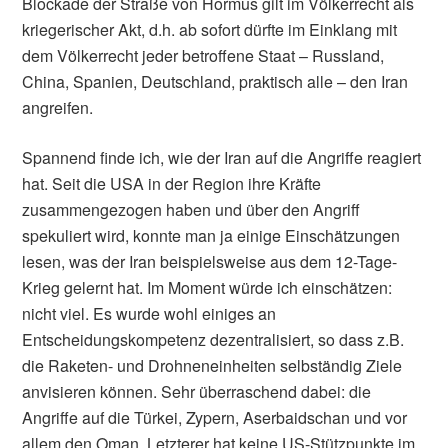
Blockade der Straße von Hormus gilt im Völkerrecht als
kriegerischer Akt, d.h. ab sofort dürfte im Einklang mit
dem Völkerrecht jeder betroffene Staat – Russland,
China, Spanien, Deutschland, praktisch alle – den Iran
angreifen.
Spannend finde ich, wie der Iran auf die Angriffe reagiert
hat. Seit die USA in der Region ihre Kräfte
zusammengezogen haben und über den Angriff
spekuliert wird, konnte man ja einige Einschätzungen
lesen, was der Iran beispielsweise aus dem 12-Tage-
Krieg gelernt hat. Im Moment würde ich einschätzen:
nicht viel. Es wurde wohl einiges an
Entscheidungskompetenz dezentralisiert, so dass z.B.
die Raketen- und Drohneneinheiten selbständig Ziele
anvisieren können. Sehr überraschend dabei: die
Angriffe auf die Türkei, Zypern, Aserbaidschan und vor
allem den Oman. Letzterer hat keine US-Stützpunkte im