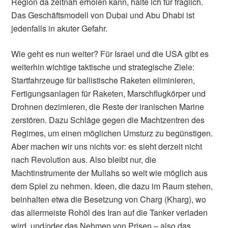
Region da zeitnah erholen kann, halte ich für fraglich.
Das Geschäftsmodell von Dubai und Abu Dhabi ist
jedenfalls in akuter Gefahr.
Wie geht es nun weiter? Für Israel und die USA gibt es
weiterhin wichtige taktische und strategische Ziele:
Startfahrzeuge für ballistische Raketen eliminieren,
Fertigungsanlagen für Raketen, Marschflugkörper und
Drohnen dezimieren, die Reste der iranischen Marine
zerstören. Dazu Schläge gegen die Machtzentren des
Regimes, um einen möglichen Umsturz zu begünstigen.
Aber machen wir uns nichts vor: es sieht derzeit nicht
nach Revolution aus. Also bleibt nur, die
Machtinstrumente der Mullahs so weit wie möglich aus
dem Spiel zu nehmen. Ideen, die dazu im Raum stehen,
beinhalten etwa die Besetzung von Charg (Kharg), wo
das allermeiste Rohöl des Iran auf die Tanker verladen
wird, und/oder das Nehmen von Prisen – also das