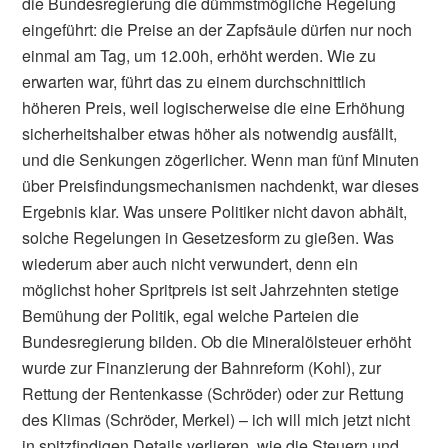
die Bundesregierung die dümmstmögliche Regelung
eingeführt: die Preise an der Zapfsäule dürfen nur noch
einmal am Tag, um 12.00h, erhöht werden. Wie zu
erwarten war, führt das zu einem durchschnittlich
höheren Preis, weil logischerweise die eine Erhöhung
sicherheitshalber etwas höher als notwendig ausfällt,
und die Senkungen zögerlicher. Wenn man fünf Minuten
über Preisfindungsmechanismen nachdenkt, war dieses
Ergebnis klar. Was unsere Politiker nicht davon abhält,
solche Regelungen in Gesetzesform zu gießen. Was
wiederum aber auch nicht verwundert, denn ein
möglichst hoher Spritpreis ist seit Jahrzehnten stetige
Bemühung der Politik, egal welche Parteien die
Bundesregierung bilden. Ob die Mineralölsteuer erhöht
wurde zur Finanzierung der Bahnreform (Kohl), zur
Rettung der Rentenkasse (Schröder) oder zur Rettung
des Klimas (Schröder, Merkel) – ich will mich jetzt nicht
in spitzfindigen Details verlieren, wie die Steuern und