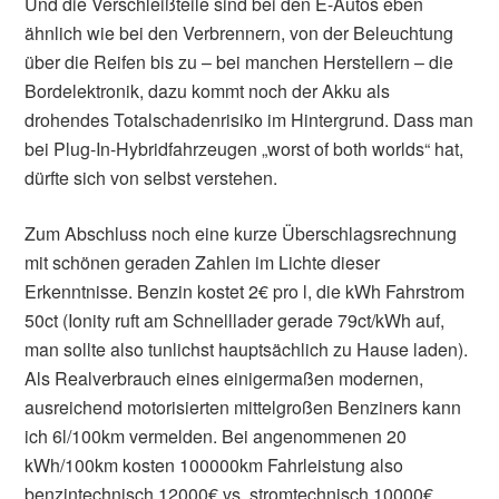
Und die Verschleißteile sind bei den E-Autos eben
ähnlich wie bei den Verbrennern, von der Beleuchtung
über die Reifen bis zu – bei manchen Herstellern – die
Bordelektronik, dazu kommt noch der Akku als
drohendes Totalschadenrisiko im Hintergrund. Dass man
bei Plug-In-Hybridfahrzeugen „worst of both worlds“ hat,
dürfte sich von selbst verstehen.
Zum Abschluss noch eine kurze Überschlagsrechnung
mit schönen geraden Zahlen im Lichte dieser
Erkenntnisse. Benzin kostet 2€ pro l, die kWh Fahrstrom
50ct (Ionity ruft am Schnelllader gerade 79ct/kWh auf,
man sollte also tunlichst hauptsächlich zu Hause laden).
Als Realverbrauch eines einigermaßen modernen,
ausreichend motorisierten mittelgroßen Benziners kann
ich 6l/100km vermelden. Bei angenommenen 20
kWh/100km kosten 100000km Fahrleistung also
benzintechnisch 12000€ vs. stromtechnisch 10000€.