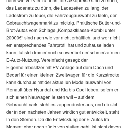
nach wie vor viel zu hoch, die Akkupreise sind zu hoch,
das Ladenetz zu dünn, die Ladezeiten zu lang, der
Ladestrom zu teuer, die Fahrzeugauswahl zu klein, der
Gebrauchtwagenmarkt zu mickrig. Praktische Butter-und-
Brot-Autos vom Schlage „Kompaktklasse-Kombi unter
20000€“ sind nach wie vor nicht erhältlich, und wer nicht
ein entsprechendes Fahrprofil hat und zuhause laden
kann, tut sich immer noch schwer bei der schmerzarmen
E-Auto-Nutzung. Vereinfacht gesagt: der
Eigenheimbesitzer mit PV-Anlage auf dem Dach und
Bedarf für einen kleinen Zweitwagen für die Kurzstrecke
kann durchaus mit der aktuellen Modellauswahl von
Renault über Hyundai und Kia bis Opel leben, sofern er
sich einen Neuwagen leisten will – auf dem
Gebrauchtmarkt sieht es zappenduster aus, und ob sich
der in den nächsten Jahren wirklich gut entwickelt, steht
in den Sternen. Da die Entwicklung der E-Autos im
Moment eher noch zügig von statten geht, ist nicht davon