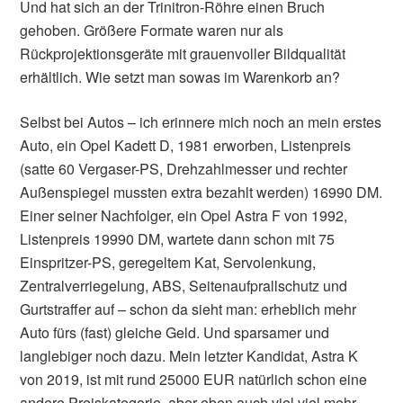
Und hat sich an der Trinitron-Röhre einen Bruch
gehoben. Größere Formate waren nur als
Rückprojektionsgeräte mit grauenvoller Bildqualität
erhältlich. Wie setzt man sowas im Warenkorb an?
Selbst bei Autos – ich erinnere mich noch an mein erstes
Auto, ein Opel Kadett D, 1981 erworben, Listenpreis
(satte 60 Vergaser-PS, Drehzahlmesser und rechter
Außenspiegel mussten extra bezahlt werden) 16990 DM.
Einer seiner Nachfolger, ein Opel Astra F von 1992,
Listenpreis 19990 DM, wartete dann schon mit 75
Einspritzer-PS, geregeltem Kat, Servolenkung,
Zentralverriegelung, ABS, Seitenaufprallschutz und
Gurtstraffer auf – schon da sieht man: erheblich mehr
Auto fürs (fast) gleiche Geld. Und sparsamer und
langlebiger noch dazu. Mein letzter Kandidat, Astra K
von 2019, ist mit rund 25000 EUR natürlich schon eine
andere Preiskategorie, aber eben auch viel viel mehr