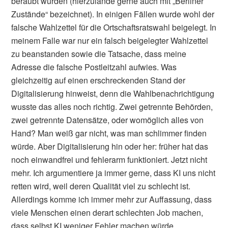
beraubt wurden (hierzulande gerne auch mit „Berliner
Zustände“ bezeichnet). In einigen Fällen wurde wohl der
falsche Wahlzettel für die Ortschaftsratswahl beigelegt. In
meinem Falle war nur ein falsch beigelegter Wahlzettel
zu beanstanden sowie die Tatsache, dass meine
Adresse die falsche Postleitzahl aufwies. Was
gleichzeitig auf einen erschreckenden Stand der
Digitalisierung hinweist, denn die Wahlbenachrichtigung
wusste das alles noch richtig. Zwei getrennte Behörden,
zwei getrennte Datensätze, oder womöglich alles von
Hand? Man weiß gar nicht, was man schlimmer finden
würde. Aber Digitalisierung hin oder her: früher hat das
noch einwandfrei und fehlerarm funktioniert. Jetzt nicht
mehr. Ich argumentiere ja immer gerne, dass KI uns nicht
retten wird, weil deren Qualität viel zu schlecht ist.
Allerdings komme ich immer mehr zur Auffassung, dass
viele Menschen einen derart schlechten Job machen,
dass selbst KI weniger Fehler machen würde.